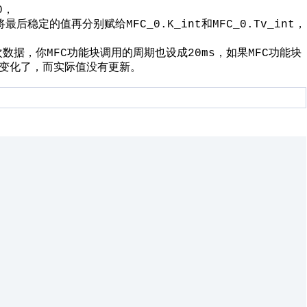
，
0
将最后稳定的值再分别赋给
和
，
MFC_0.K_int
MFC_0.Tv_int
次数据，你
功能块调用的周期也设成
，如果
功能块
MFC
20ms
MFC
变化了，而实际值没有更新。