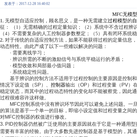
发表于：2017-12-28 16:40:02
MFC
无模
1.
无模型自适应控制，顾名思义，是一种无需建立
过程模型
的
自
征： （1）无需精确的过程定量知识；（2）系统中不含过程辨
（4）不需要复杂的人工控制器参数整定；（5）具有闭环系统
2.
对于传统的自适应控制方法，如果不能获得过程的定量信息，
动态特性。由此产成了以下一些难以解决的问题：
·
需要离线学习；
·
辨识所需的不断的激励信号与系统平稳运行的矛盾；
·
模型收敛和局部最小值问题；
·
系统稳定性问题。
基于辨识的控制方法不适用于过程控制的主要原因是控制和
情况下设定值（
SP
）、
控制器
输出（
OP
）和过程变量（
PV
）
稳定状态，而其中的过程动态特性的变化却不能被察觉，因此
过程很难容许这样做。
MFC
控制系统中没有辨识环节因此可以避免上述问题。一
的算法是基于一个单一的目标，即缩小设定值和过程变量之间
对
MFC
控制器的权值进行修改。
3.
PID
控制器仍然被广泛使用的主要原因就在于它是一种通用型
需要有丰富的经验。由于大多数先进控制器是基于模型的，其