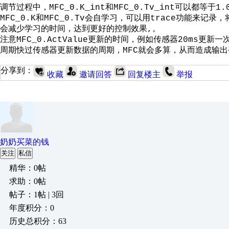
调节过程中，
和
可以都等于
MFC_0.K_int
MFC_0.Tv_int
1.
和
会自学习，可以用
功能来记录，
MFC_0.K
MFC_0.Tv
trace
会减少学习的时间，达到更好的控制效果
。
,
注意
更新的时间，例如传感器
更新一
MFC_0.ActValue
20ms
周期快过传感器更新数据的周期，
就会多算，从而造成输出
MFC
分享到：
收藏
邀请回答
回复楼主
举报
奶奶买菜的钱
关注
私信
精华：0帖
求助：0帖
帖子：1帖 | 3回
年度积分：0
历史总积分：63