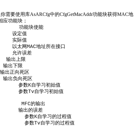
。
需要使用库AsARCfg中的
CfgGetMacAddr
功能块获得MAC地
成相应功能块；
功能块使能
le;
设定值
e;
实际值
e;
以太网
地址所在接口
;
MAC
允许误差
r;
输出上限
t;
输出下限
;
输出正向死区
输出负向死区
;
参数
自学习初始值
;
K
参数
自学习初始值
t;
Tv
的输出
 MFC
输出的误差
_k;
参数
自学习的过程值
K;
K
参数
自学习的过程值
v;
Tv