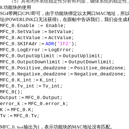
（
5
）具有闭环系统稳定性分析和判据，确保系统的稳定性
8.
功能块的使用
SG4
带网口CPU即可，由于功能块绑定以太网口MAC地址，所以你
址(POWERLINK口无法获得)，在跟帖中告诉我们，我们会生
MFC_0.Enable := Enab
MFC_0.SetValue
:=
SetValu
MFC_0.ActValue
:=
ActValu
MFC_0.SKIFAdr
:=
ADR
(
'IF2'
)
MFC_0.LogError
:=
LogErro
MFC_0.OutputUplimit
:=
OutputUplimi
MFC_0.OutputDownlimit
:=
OutputDownlimit
MFC_0.Positive_deadzone
:=
Positive_deadzone;
MFC_0.Negative_deadzone
:=
Negative_deadzone
MFC_0.K_int
:=
K_int
MFC_0.Tv_int
:=
Tv_in
MFC_0();
Output
:=
MFC_0.Output;
error_k
:=
MFC_0.error
K
:=
MFC_0.
Tv
:=
MFC_0.T
MFC_0.
输出为
1
，表示功能块的
MAC
地址没有匹配。
Skok