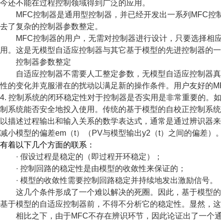
今还不能在过程控制领域得到广泛的应用。
MFC
控制器是通用型控制器，并已经开发出一系列
MFC
控
去了复杂的控制器参数整定。
MFC
控制器的用户，无需对控制器进行设计，只要选择相
用。这是无模型自适应控制器与其它基于模型的先进控制器的一
控制器参数整定
自适应控制器不需要人工整定参数，无模型自适应控制器真
性的变化并克服潜在的扰动以满足新的操作条件。用户友好的
M
4.
控制系统的闭环稳定性对于控制器是否实用是非常重要的。
制系统能否安全地投入使用。传统的基于模型的自校正控制系
以描述过程输出和输入关系的数学表达式，通常是通过辨识器
减小模型的偏差
em
（
t
）（
PV
与模型输出
y2
（
t
）之间的偏差）
有着以下几个方面的联系：
·
假设过程是稳定的（即过程开环稳定）；
·
控制回路的稳定性是由模型的收敛性来保证的；
·
模型的收敛性需要控制回路稳定并持续地发出激励信号。
这几个条件形成了一个难以解决的死圈。因此，基于模型的
基于模型的自适应控制器前，不得不分析它的稳定性。显然，这
相比之下，由于
MFC
不存在辨识环节，因此论证出了一个