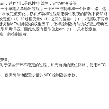
保证，过程可以是线性
/
非线性，定常
/
时变等等。
括一个单输入单输出过程，一个
MFA
控制器和一个反馈回路。
这
）在设定值变化，存在扰动和过程动态特性改变的情况下仍然能
设定值
r
（
t
）和过程变量
y
（
t
）之间的偏差
e
（
t
）。根据以下两点
断调整
MFA
控制器的权重因子，使得控制器有能力处理过程动态
模型和辨识器。因此也没有模型偏差
em
（
t
），只有设定值
唯一的控制目标。
变量。
对于某些开环不稳定的过程，如无自衡的液位回路，使用
MFC
器。仅需简单地配置少量的
MFC
控制器的参数。