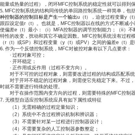
能量或热量的过程），闭环
MFC
控制系统的稳定性就可以得到
5.
MFC
控制系统的结构同传统的单回路控制系统一样简单，包
种控制器的控制目标是产生一个输出
u
（
t
），迫使过程变量
y
（
t
跟踪设定值
r
（
t
）。也就是，
MFC
控制器以在线的方式不断减小
使偏差
e
（
t
）最小：（
i
）
MFA
控制器的调节控制能力；（
ii
）不
特性的改变，扰动和其它不确定因数。
MFC
控制系统没有过程
（
r
（
t
）或
SP
）和过程变量（
y
（
t
）或
PV
）之间的偏差
e
（
t
）是
6.
作为一个反馈控制系统，
MFC
对被控对象有以下几点要求：
·
过程对象可控；
·
开环稳定；
·
正作用或反作用（过程不变方向）。
对于不可控的过程对象，则需要改进过程的结构或匹配系统
对于开环不稳定的过程对象，则需使它先稳定下来。不过，
时就不需要进行特殊的处理。
对于在操作范围内变方向的过程，则需要特殊的
MFC
控制
7.
无模型自适应控制系统应具有如下属性或特征
（
1
）无需精确的过程定量知识；
（
2
）系统中不含过程辨识机制和辨识器；
（
3
）不需要针对某一过程进行控制器设计；
（
4
）不需要复杂的人工控制器参数整定；