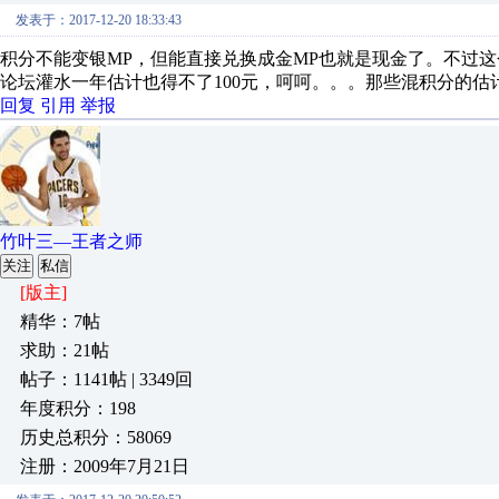
发表于：2017-12-20 18:33:43
积分不能变银MP，但能直接兑换成金MP也就是现金了。不过这个
论坛灌水一年估计也得不了100元，呵呵。。。那些混积分的估
回复
引用
举报
竹叶三—王者之师
关注
私信
[版主]
精华：7帖
求助：21帖
帖子：1141帖 | 3349回
年度积分：198
历史总积分：58069
注册：2009年7月21日