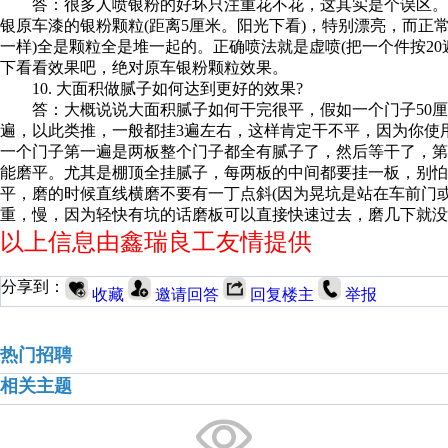
答：很多人喷银粉的好坏只注重花不花，这其实是个误区。喷
银原车漆的银粉颗粒(距离5厘米。阳光下看)，特别漂亮，而正
一样)全是颗粒全是堆一起的。正确喷法就是虚喷(把一个件按20遍
下看看效果吧，绝对原车银粉颗粒效果。
10. 大面积做腻子如何达到更好的效果?
答：大概说说大面积腻子如何干完很平，假如一个门子50厘米
遍，以此类推，一般都挂3遍左右，这样肯定干不平，因为你使
一个门子第一遍是两板整个门子都全有腻子了，然后等干了，
能磨平。尤其是棚顶全挂腻子，每两板的中间都要挂一板，别
平，磨的时候直线横磨不要有一丁点斜(因为晃坑是站在车前门
重，慢，因为轻快有坑的话磨板可以直接快速过去，磨几下就没
以上信息由鑫瑞良工友情提供
分享到：
收藏
邀请回答
回复楼主
举报
热门招聘
相关主题