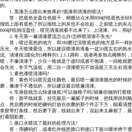
的。
1. 黑漆怎么喷出来效果好?面漆和清漆的喷法?
答：把底色全盖住色挺干，稍微沾点水用800砂纸底色全轻轻磨
报纸上面有底色了所以报纸上的灰也不会吹起，之前喷上的灰点
800砂纸倒没盖住，喷完清漆就看不出来了)。上清漆。PS，
2. 冬天第一遍清漆爱流怎么办!怎样喷清漆不失光?
答：喷过底色的地方，和3M磨过没喷底色的地方是不一样的
压光。冬天喷漆爱流，所以建议喷漆前准备一盆50度左右的热
流。清漆按2固化剂1稀释剂1 2.1.1调和，或者再多加点稀
喷，不像清漆干，少压一枪就是个虚印或者不饱满，一回枪就
会失光，冬天气温低，用二比一清漆喷完不加温挺三天左右清漆
3. 素色漆喷清漆吗?
答：素色可以喷完盖住颜色，最后喷一遍清漆抛光的时候好磨，
磨，像漆干不透似的，所以建议最后喷遍清漆。
4. 车身筋线怎么快速做底?可以做模子吗?就像你做的打胶模
答：面平线就直，挂完最后一遍腻子的时候，把线用挂到顺
点，然后磨的时候把碘钨灯放在你磨的那个件正下方，能看清
拿胶带打条线，然后磨下面，线就出来了，说起来太麻烦了，
灯看阴影磨。
5. 接口水喷流了最好的处理方法?
答：用碘钨灯，或者红外线把接口和接口下面10厘米烤干透，80