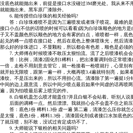
没底色就能抛出来，前提是接口水没碰过3M磨光处。我从来不
就能抛出来。黑车原厂漆除外。
6. 能传授些白珍珠的相关经验吗?
答：白珍珠难喷不是因为三遍喷发或者珠子喷花。最难的是
接口小点(不信的话喷的时候可以看看)因为白珍珠顺色的地方是
子又不盖颜色所以顺色的地方会有雾的白点，谁喷都一样，底色兑
起兑的稀一点喷在接口处，然后在底色上整体喷珠光，然后清漆
那么好的珍珠进口，不显颗粒，所以都会有色差，顺色是必须的
7. 大师傅在时候喷漆不敢压太狠怕流。流了之后喷漆机会会
答：比例，清漆2固化剂1稀料1 ，把出漆量调到你正常喷漆
一倍，走枪不用刻意去管它，就一枪接着一枪喷就行，心里别有
就开始无限喷，跟第一遍一样，大概再喷3.4遍就特别亮，如
漆纹。不是压出来的，所以不用担心流。清漆除了第一遍挺1分
中间的边上愿意流，所以中间少喷点最后如果中间虚的话再喷两
遍，因为怕喷最后雾上喷完的件。
8. 白银机盖怎么喷才能盖住?并且白银不会站着。听别人说
后面的调稀一点。然后漂漂。我就担心会不会盖不住之前压出
答：底色1份 稀料1.3份 虚一遍 第二遍，清漆怎么压你就
是太慢，底色1份，稀料1.3份，清漆固化剂或者接口水加底色的2
了就压喷，别不敢，没试过肯定成功不了。
9. 大师能说下银粉的相关问题吗?