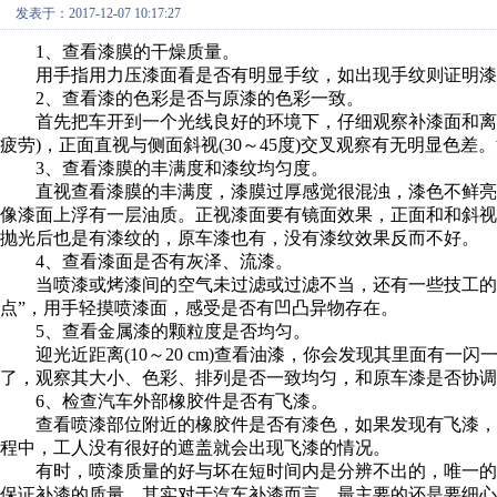
发表于：2017-12-07 10:17:27
1、查看漆膜的干燥质量。
用手指用力压漆面看是否有明显手纹，如出现手纹则证明漆
2、查看漆的色彩是否与原漆的色彩一致。
首先把车开到一个光线良好的环境下，仔细观察补漆面和离它相
疲劳)，正面直视与侧面斜视(30～45度)交叉观察有无明显色
3、查看漆膜的丰满度和漆纹均匀度。
直视查看漆膜的丰满度，漆膜过厚感觉很混浊，漆色不鲜亮
像漆面上浮有一层油质。正视漆面要有镜面效果，正面和和斜
抛光后也是有漆纹的，原车漆也有，没有漆纹效果反而不好。
4、查看漆面是否有灰泽、流漆。
当喷漆或烤漆间的空气未过滤或过滤不当，还有一些技工的施
点”，用手轻摸喷漆面，感受是否有凹凸异物存在。
5、查看金属漆的颗粒度是否均匀。
迎光近距离(10～20 cm)查看油漆，你会发现其里面有一
了，观察其大小、色彩、排列是否一致均匀，和原车漆是否协调
6、检查汽车外部橡胶件是否有飞漆。
查看喷漆部位附近的橡胶件是否有漆色，如果发现有飞漆，
程中，工人没有很好的遮盖就会出现飞漆的情况。
有时，喷漆质量的好与坏在短时间内是分辨不出的，唯一的
保证补漆的质量。其实对于汽车补漆而言，最主要的还是要细