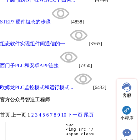
STEP7 硬件组态的步骤
[4858]
组态软件实现组件间通信的一...
[3565]
西门子PLC和安卓APP连接
[7350]
欧姆龙PLC监控模式和运行模式...
[6432]
客服
官方公众号
智造工程师
首页
上一页
1
2
3
4
5
6
7
8
9
10
下一页
尾页
小程序