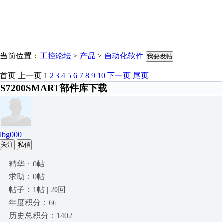
当前位置：
工控论坛
>
产品
>
自动化软件
我要发帖
首页
上一页
1
2
3
4
5
6
7
8
9
10
下一页
尾页
S7200SMART部件库下载
lbg000
关注
私信
精华：0帖
求助：0帖
帖子：1帖 | 20回
年度积分：66
历史总积分：1402