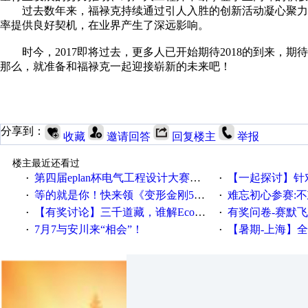
过去数年来，福禄克持续通过引人入胜的创新活动凝心聚力
率提供良好契机，在业界产生了深远影响。
时今，2017即将过去，更多人已开始期待2018的到来
那么，就准备和福禄克一起迎接崭新的未来吧！
分享到：
收藏
邀请回答
回复楼主
举报
楼主最近还看过
第四届eplan杯电气工程设计大赛报名啦！！！
【一起探讨】针对机床业的伺服
·
·
等的就是你！快来领《变形金刚5》观影券
难忘初心参赛:
·
·
【有奖讨论】三千道藏，谁解EcoStruxureMA领域之谜？
有奖问卷-赛默飞精细
·
·
7月7与安川来“相会”！
【暑期-上海】全国工业4.
·
·