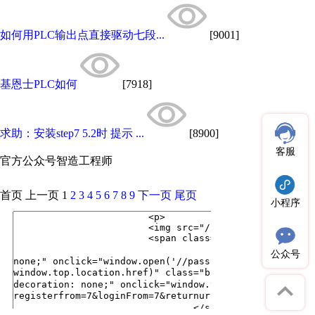
如何用PLC输出点直接驱动七段...
[9001]
基恩士PLC如何
[7918]
求助：安装step7 5.2时 提示 ...
[8900]
客服
官方公众号
智造工程师
首页
上一页
1
2
3
4
5
6
7
8
9
下一页
尾页
小程序
公众号