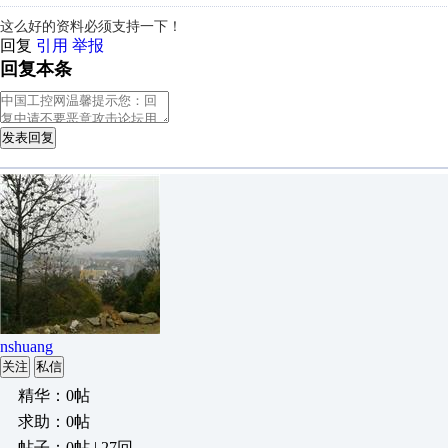
这么好的资料必须支持一下！
回复
引用
举报
回复本条
发表回复
nshuang
关注
私信
精华：0帖
求助：0帖
帖子：0帖 | 27回