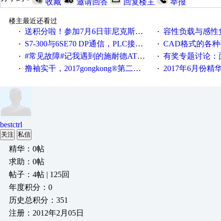
收藏
邀请回答
回复楼主
举报
楼主最近还看过
送积分啦！参加7月6日菲尼克斯在线研讨会即得
容性负载与感性负
·
·
S7-300与6SE70 DP通信，PLC接收到数据不稳定
CAD格式的各
·
·
#常见故障#记我遇到的施耐德ATV12变频器故障
有奖专题讨论：面对低压变频
·
·
撸袖实干，2017gongkong®第二届智造工程师节正式起航！
2017年6月份
·
·
bestctrl
关注
私信
精华：0帖
求助：0帖
帖子：4帖 | 125回
年度积分：0
历史总积分：351
注册：2012年2月05日