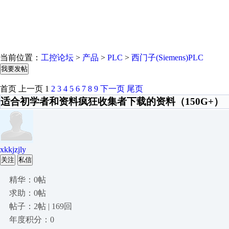
当前位置：
工控论坛
>
产品
>
PLC
>
西门子(Siemens)PLC
我要发帖
首页
上一页
1
2
3
4
5
6
7
8
9
下一页
尾页
适合初学者和资料疯狂收集者下载的资料（150G+）
xkkjzjly
关注
私信
精华：0帖
求助：0帖
帖子：2帖 | 169回
年度积分：0