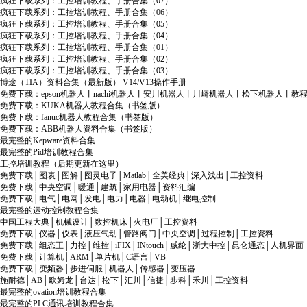
疯狂下载系列：工控培训教程、手册合集（07）
疯狂下载系列：工控培训教程、手册合集（06）
疯狂下载系列：工控培训教程、手册合集（05）
疯狂下载系列：工控培训教程、手册合集（04）
疯狂下载系列：工控培训教程、手册合集（01）
疯狂下载系列：工控培训教程、手册合集（02）
疯狂下载系列：工控培训教程、手册合集（03）
博途（TIA）资料合集（最新版） V14/V13操作手册
免费下载：epson机器人丨nachi机器人丨安川机器人丨川崎机器人丨松下机器人丨教
免费下载：KUKA机器人教程合集（书签版）
免费下载：fanuc机器人教程合集（书签版）
免费下载：ABB机器人资料合集（书签版）
最完整的Kepware资料合集
最完整的Pid培训教程合集
工控培训教程（后期更新在这里）
免费下载│图表│图解│图灵电子│Matlab│全美经典│深入浅出│工控资料
免费下载│中央空调│暖通│建筑│家用电器│资料汇编
免费下载│电气│电网│发电│电力│电器│电动机│继电控制
最完整的运动控制教程合集
中国工程大典│机械设计│数控机床│火电厂│工控资料
免费下载│仪器│仪表│液压气动│管路阀门│中央空调│过程控制│工控资料
免费下载│组态王│力控│维控│iFIX│INtouch│威纶│浙大中控│昆仑通态│人机界面
免费下载│计算机│ARM│单片机│C语言│VB
免费下载│变频器│步进伺服│机器人│传感器│变压器
施耐德│AB│欧姆龙│台达│松下│汇川│信捷│步科│禾川│工控资料
最完整的ovation培训教程合集
最完整的PLC通讯培训教程合集