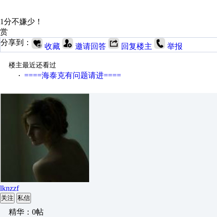
1分不嫌少！
赏
分享到：
收藏
邀请回答
回复楼主
举报
楼主最近还看过
====海泰克有问题请进====
·
lknzzf
关注
私信
精华：0帖