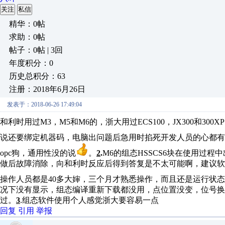
关注
私信
精华：0帖
求助：0帖
帖子：0帖 | 3回
年度积分：0
历史总积分：63
注册：2018年6月26日
发表于：2018-06-26 17:49:04
和利时用过M3，M5和M6的，浙大用过ECS100，JX300和30
说还要绑定机器码，电脑出问题后急用时掐死开发人员的心都有
opc狗，通用性没的说
。
2
.
M6的组态HSSCS6块在使用过
做后故障消除，向和利时反应后得到答复是不太可能啊，建议软件升级
操作人员都是40多大婶，三个月才熟悉操作，而且还是运行状
况下没有显示，组态编译重新下载都没用，点位置没变，位号换
过。
3
.组态软件使用个人感觉浙大要容易一点
回复
引用
举报