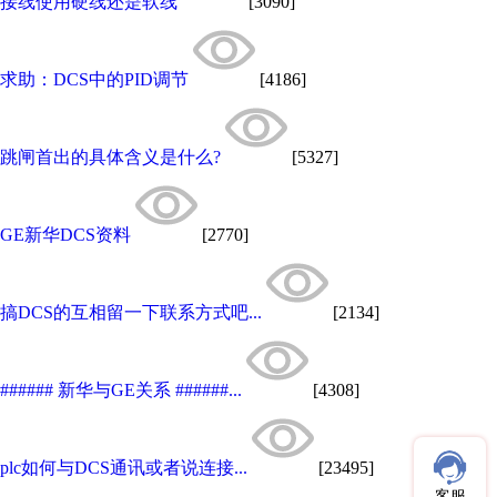
接线使用硬线还是软线
[3090]
求助：DCS中的PID调节
[4186]
跳闸首出的具体含义是什么?
[5327]
GE新华DCS资料
[2770]
搞DCS的互相留一下联系方式吧...
[2134]
###### 新华与GE关系 ######...
[4308]
plc如何与DCS通讯或者说连接...
[23495]
客服