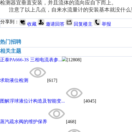
检测器宜垂直安装，并且流体的流向应自下而上。
注意了以上几点，
自来水流量计
的安装基本就没什么
分享到：
收藏
邀请回答
回复楼主
举报
热门招聘
相关主题
正泰PA666-3S 三相电流表参...
[12808]
求助液位检测
[617]
图解浮球液位计构造及智能变...
[4045]
蒸汽疏水阀的维护保养
[468]