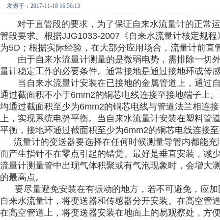
发表于：2017-11-18 16:56:13
对于直管段的要求，为了保证
自来水流量计
的正常
管段要求。根据JJG1033-2007《自来水流量计核定
为5D；根据实际经验，在大部分应用场合，流量计前直管
由于自来水流量计测量的是微弱电势，需排除一切外
量计稳定工作的必要条件。通常接地是通过接地环或传
当自来水流量计安装在已接地的金属管道上，通过自
通过截面积不小于6mm2的铜芯电线连接至接地端子上
均通过截面积至少为6mm2的铜芯电线与管道法兰相连
上，实现系统电势平衡。当自来水流量计安装在塑料管
平衡，接地环通过截面积至少为6mm2的铜芯电线连接
流量计的变送器要选择在任何时候测量导管内都能充满
而产生指针不在零点引起的错觉。最好是垂直安装，减
流量计测量管中出现气体积聚或有气泡现象时，会增大
的最高点。
要尽量避免安装在有振动的地方，若不可避免，应加固
自来水流量计，将变送器和传感器分开安装。在高空管
在高空管道上，将变送器安装在地面上的易观察处，方