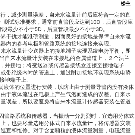
楼主
运行，减少测量误差，自来水流量计前后应符合一定的直
规程》测试标准要求，通常前直管段应达到10D，后直管段应
段最少不小于5D，后直管段最少不小于3D。
界干扰才能准确测量，因而良好的接地是保障自来水流
感器内的参考电极和管路系统的接地连接来实现。
来水流量计变送器上的接地端子实现系统电势平衡，即
。当自来水流量计安装在未接地的金属管道上，２个法兰
接，并接地；将变送器或传感器接线盒连接至接地端子
道或带绝缘内衬的管道上，通过附加接地环实现系统电势
至接地端子上。
液体的位置进行安装，以防止由于测量导管内没有液体
少由于液体流过在电极上产生气泡而造成的误差。自来水
测量误差，所以要避免将自来水流量计传感器安装在管道
管路系统和传感器，当振动十分剧烈时，宜选用分体式
道上，也要尽量选用分体式自来水流量计，将传感器安装
便巡查和维修。对于含固颗粒的液体流量测量，电磁流量