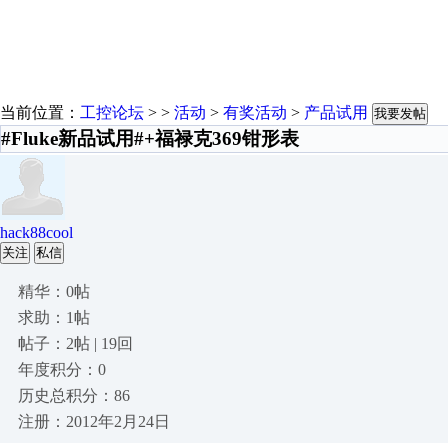
当前位置：
工控论坛
> >
活动
>
有奖活动
>
产品试用
我要发帖
#Fluke新品试用#+福禄克369钳形表
hack88cool
关注
私信
精华：0帖
求助：1帖
帖子：2帖 | 19回
年度积分：0
历史总积分：86
注册：2012年2月24日