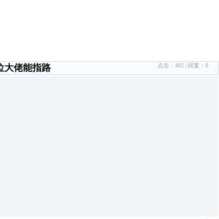
点击：
402
| 回复：
0
位大佬能指路