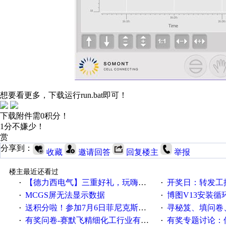
想要看更多，下载运行run.bat即可！
下载附件需0积分！
1分不嫌少！
赏
分享到：
收藏
邀请回答
回复楼主
举报
楼主最近还看过
【德力西电气】三重好礼，玩嗨夏日！
开奖日：转发工控速派微
·
·
MCGS屏无法显示数据
博图V13安装循环重启
·
·
送积分啦！参加7月6日菲尼克斯在线研讨会即得
寻秘笈、填问卷
·
·
有奖问卷-赛默飞精细化工行业有奖调查来袭！
有奖专题讨论：伺服选择的
·
·