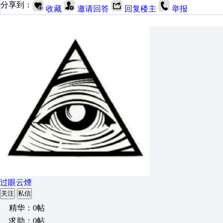
分享到：
收藏
邀请回答
回复楼主
举报
过眼云煙
关注
私信
精华：0帖
求助：0帖