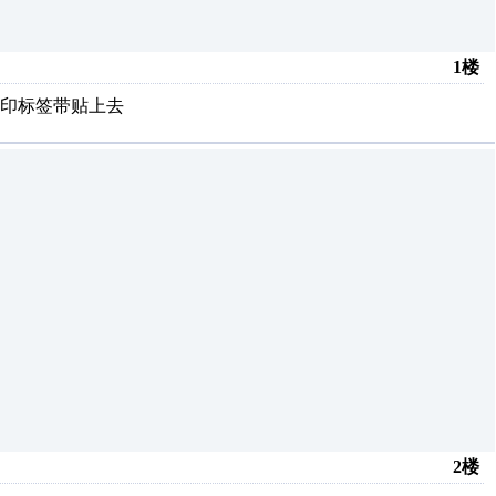
1楼
印标签带贴上去
2楼