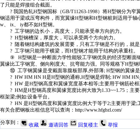
了只能是焊接组合截面。
? 我国热轧H型钢国标（GB/T11263-1998）将H型钢分为
钢适用于梁或压弯构件，而宽翼缘H型钢和H型钢桩则适用于轴
w、 ix、 iy都不如H型钢。
? 工字钢的边长小，高度大，只能承受单方向的力。
? H型钢槽深，厚度大，可以承受两个方向的力。
? 随着钢结构建筑的发展需要，只有工字钢是不行的，就是
? 工字钢只能用于横梁，而H型钢才能用于结构的承重柱。
⑨ H型钢是一种断面力学性能较工字钢优良的经济型断面钢材
翼缘比工字钢宽、侧向刚度大、抗弯能力强。同等规格下H型钢
⑩ 工字钢翼缘是变戴面靠腹板部厚,外部薄; H型钢的翼缘
? HW HM HN H是H型钢的通称,H型钢是焊制; HW HM H
? HW 是H型钢高度和翼缘宽度基本相等;主要用于钢筋砼框
? HM是H型钢高度和翼缘宽度比例大致为1.33~~1.75
框架梁;例如:设备平台。
? HN 是H型钢高度和翼缘宽度比例大于等于2;主要用于梁;
有关合肥钢板出租信息可以查询：http://www.hfgbzl.com/
分享到：
收藏
邀请回答
回复楼主
举报