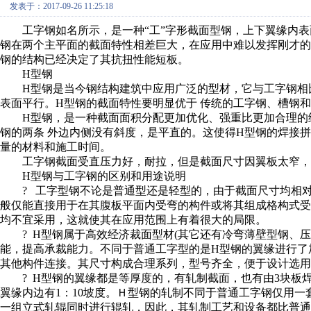
发表于：2017-09-26 11:25:18
工字钢如名所示，是一种“工”字形截面型钢，上下翼缘内表面
钢在两个主平面的截面特性相差巨大，在应用中难以发挥刚才
钢的结构已经决定了其抗扭性能短板。
H型钢
H型钢是当今钢结构建筑中应用广泛的型材，它与工字钢相比
表面平行。H型钢的截面特性要明显优于 传统的工字钢、槽钢
H型钢，是一种截面面积分配更加优化、强重比更加合理的经
钢的两条 外边内侧没有斜度，是平直的。这使得H型钢的焊接
量的材料和施工时间。
工字钢截面受直压力好，耐拉，但是截面尺寸因翼板太窄，
H型钢与工字钢的区别和用途说明
? 工字型钢不论是普通型还是轻型的，由于截面尺寸均相对
般仅能直接用于在其腹板平面内受弯的构件或将其组成格构式
均不宜采用，这就使其在应用范围上有着很大的局限。
? H型钢属于高效经济裁面型材(其它还有冷弯薄壁型钢、压
能，提高承裁能力。不同于普通工字型的是H型钢的翼缘进行了
其他构件连接。其尺寸构成合理系列，型号齐全，便于设计选用
? H型钢的翼缘都是等厚度的，有轧制截面，也有由3块板
翼缘内边有1：10坡度。Ｈ型钢的轧制不同于普通工字钢仅用一
一组立式轧辊同时进行辊轧，因此，其轧制工艺和设备都比普通轧