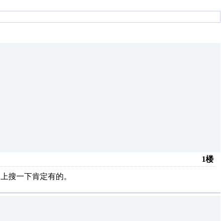
1楼
。网上搜一下肯定有的。