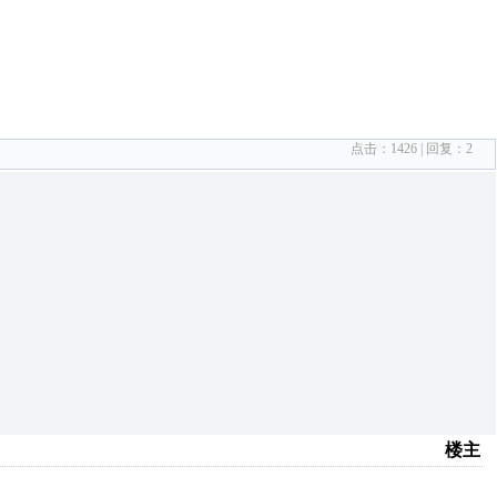
点击：
1426
| 回复：
2
楼主