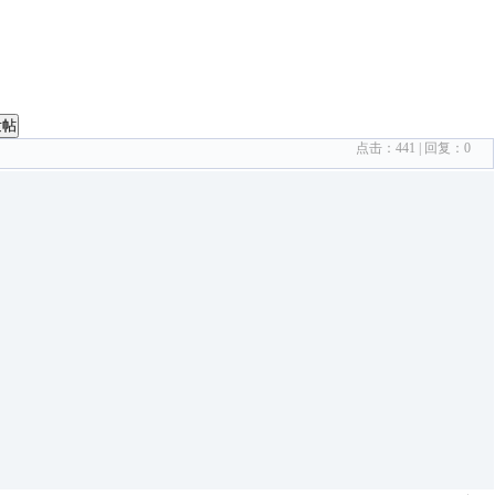
发帖
点击：
441
| 回复：
0