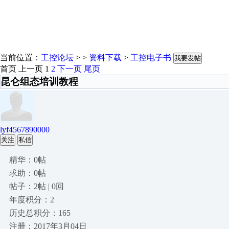
当前位置：
工控论坛
> >
资料下载
>
工控电子书
我要发帖
首页
上一页
1
2
下一页
尾页
昆仑组态培训教程
lyf4567890000
关注
私信
精华：0帖
求助：0帖
帖子：2帖 | 0回
年度积分：2
历史总积分：165
注册：2017年3月04日