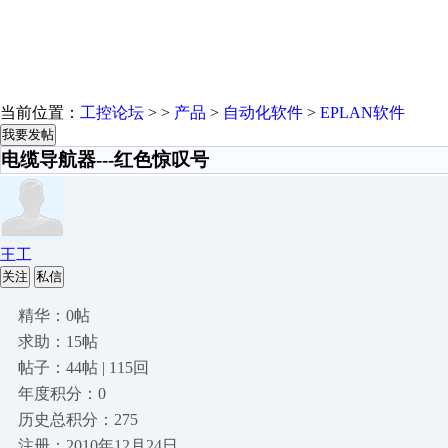
当前位置：
工控论坛
> >
产品
>
自动化软件
>
EPLAN软件
我要发帖
电缆导航器---红色惊叹号
王工
关注
私信
精华：0帖
求助：15帖
帖子：44帖 | 115回
年度积分：0
历史总积分：275
注册：2010年12月24日