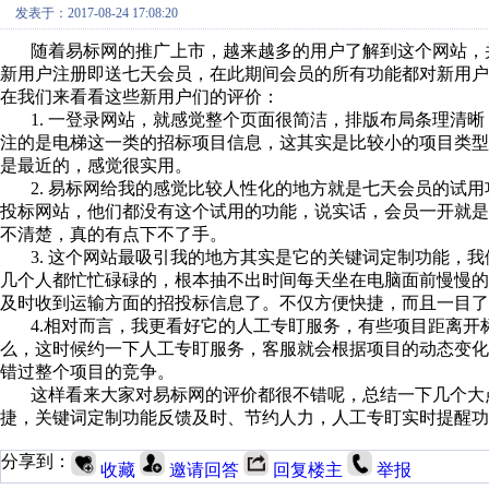
发表于：2017-08-24 17:08:20
随着易标网的推广上市，越来越多的用户了解到这个网站，
新用户注册即送七天会员，在此期间会员的所有功能都对新用
在我们来看看这些新用户们的评价：
1.
一登录网站，就感觉整个页面很简洁，排版布局条理清晰
注的是电梯这一类的招标项目信息，这其实是比较小的项目类
是最近的，感觉很实用。
2.
易标网给我的感觉比较人性化的地方就是七天会员的试用
投标网站，他们都没有这个试用的功能，说实话，会员一开就
不清楚，真的有点下不了手。
3.
这个网站最吸引我的地方其实是它的关键词定制功能，我
几个人都忙忙碌碌的，根本抽不出时间每天坐在电脑面前慢慢
及时收到运输方面的招投标信息了。不仅方便快捷，而且一目了
4.
相对而言，我更看好它的人工专盯服务，有些项目距离开
么，这时候约一下人工专盯服务，客服就会根据项目的动态变
错过整个项目的竞争。
这样看来大家对易标网的评价都很不错呢，总结一下几个大
捷，关键词定制功能反馈及时、节约人力，人工专盯实时提醒功
分享到：
收藏
邀请回答
回复楼主
举报