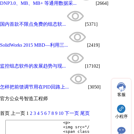
DNP3.0、MB、MB+ 等通用数据采...
[2664]
国内首款不限点免费的组态软...
[5371]
SolidWorks 2015 MBD—利用三...
[2419]
监控组态软件的发展趋势与现...
[17102]
怎样把前馈调节用在PID回路上...
[3050]
客服
官方公众号
智造工程师
首页
上一页
1
2
3
4
5
6
7
8
9
10
下一页
尾页
小程序