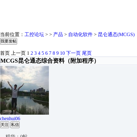
当前位置：
工控论坛
> >
产品
>
自动化软件
>
昆仑通态(MCGS)
我要发帖
首页
上一页
1
2
3
4
5
6
7
8
9
10
下一页
尾页
MCGS昆仑通态综合资料（附加程序）
chenhui06
关注
私信
精华：0帖