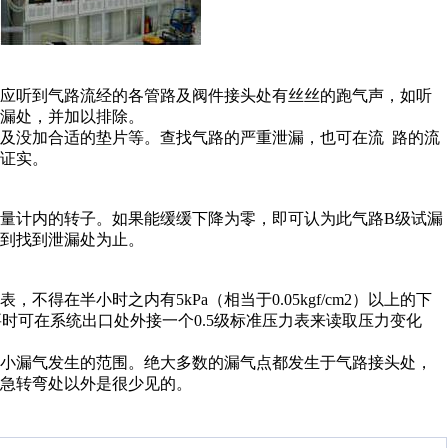
不应听到气路流经的各管路及阀件接头处有丝丝的跑气声，如听
漏处，并加以排除。
及没加合适的垫片等。查找气路的严重泄漏，也可在流 路的流
证实。
量计内的转子。如果能缓缓下降为零，即可认为此气路B级试漏
到找到泄漏处为止。
在半小时之内有5kPa（相当于0.05kgf/cm2）以上的下
上。必要时可在系统出口处外接一个0.5级标准压力表来读取压力变化
缩小漏气发生的范围。绝大多数的漏气点都发生于气路接头处，
急转弯处以外是很少见的。