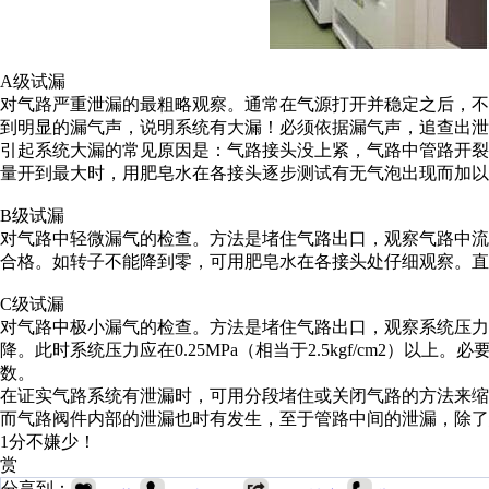
A级试漏
对气路严重泄漏的最粗略观察。通常在气源打开并稳定之后，
到明显的漏气声，说明系统有大漏！必须依据漏气声，追查出泄
引起系统大漏的常见原因是：气路接头没上紧，气路中管路开裂
量开到最大时，用肥皂水在各接头逐步测试有无气泡出现而加以
B级试漏
对气路中轻微漏气的检查。方法是堵住气路出口，观察气路中流
合格。如转子不能降到零，可用肥皂水在各接头处仔细观察。直
C级试漏
对气路中极小漏气的检查。方法是堵住气路出口，观察系统压力表，不得
降。此时系统压力应在0.25MPa（相当于2.5kgf/cm2）以
数。
在证实气路系统有泄漏时，可用分段堵住或关闭气路的方法来
而气路阀件内部的泄漏也时有发生，至于管路中间的泄漏，除了
1分不嫌少！
赏
分享到：