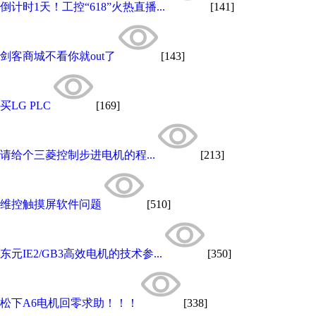
倒计时1天！工控“618”火热直播...
[141]
剑客商城不看你就out了
[143]
买LG PLC
[169]
请给个三菱控制步进电机的程...
[213]
维控触摸屏软件问题
[510]
东元IE2/GB3高效电机的技术参...
[350]
松下A6电机回零求助！！！
[338]