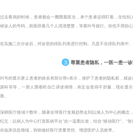
过去看病的时候，患者都会一圈围着医生，来个患者还得盯着，生怕别
候诊人的号码，前面排着几个人清清楚楚，等着叫号就行。你也不用担心
在实施二次分诊后，对诊室的排队列表进行控制。凡是不在排队列表中、
3
尊重患者隐私，一医一患一诊
叫号的显示屏上患者的姓名有部分用○表示，保护了患者的隐私权，就诊
尿科等等，一群人围着听自己讲述病情，肯定会觉得不舒服，现在显示
善。
深耕医疗领域十数年，随著全球医疗发展趋势走到以病人为中心的概念，
纪元：以病人为中心打造医病平台”此一蓝图出发，结合“移动医疗”、“智
在临床信息领域，协助做好医疗质量管控、增进医护人员效率。