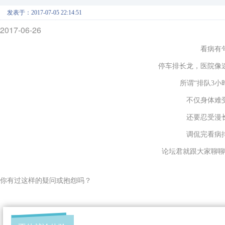
发表于：2017-07-05 22:14:51
2017-06-26
看病有
停车排长龙，医院像
所谓
“
排队3小
不仅身体难
还要忍受漫
调侃完看病
论坛君就跟大家聊聊
你有过这样的疑问或抱怨吗？