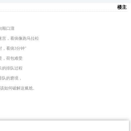
楼主
句顺口溜
迷宫，看病像跑马拉松
时，看病3分钟
”
受，荷包难受
长的排队过程
排队的窘境，
该如何破解这尴尬。