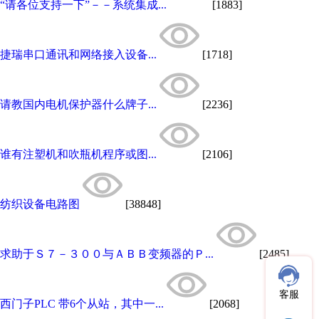
“请各位支持一下”－－系统集成...
[1883]
捷瑞串口通讯和网络接入设备...
[1718]
请教国内电机保护器什么牌子...
[2236]
谁有注塑机和吹瓶机程序或图...
[2106]
纺织设备电路图
[38848]
求助于Ｓ７－３００与ＡＢＢ变频器的Ｐ...
[2485]
客服
西门子PLC 带6个从站，其中一...
[2068]