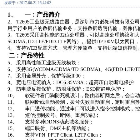
发表于：2017-06-21 16:44:02
1、
一：产品简介
2、
T260S
工业级无线路由器，是深圳市力必拓科技有限公司
用于行业用户的数据传输业务，支持数据透明传输，图像传
3、
T260S
采用高性能的
32
位处理器，可以高速处理协议和大
SCDMA,TD-LTE/FDD-LTE
网络）。提供
10/100M
以太网口，
4、
支持
WEB
配置方式，管理方便简单，支持远端短信控制
二：产品特性
5、
采用高性能工业级无线模块；
6、
支持
3G(WCDMA/CDMA/TD-SCDMA)
、
4G(FDD-LTE/T
7、
采用金属外壳，保护等级
IP30
；
8、
宽电压电流输入：
DC6-35V/3A
；超高压自动断电保护
9、
防电源反接保护，防浪涌保护；
ESD
防静电保护；
10、
软硬件看门狗防死机设计，路由器断网之后，会自动
11、
联网断线自动检测，拨号失败自动重启，定时重启等
12、
串口透传功能，通过串口可以进入指令控制模式，控
13、
短信控制拨号、断网、重启功能；
14、
支持多种
DDNS
动态域名服务；
15、
端口映射、
DMZ
主机等功能；
16、
支持
VPN PPTP Client, L2TP Clien
；