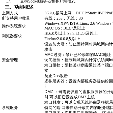
17、
支持
Socket
服务器和客户端模式
三、功能概述
上网方式
3G/4g
拨号上网 DHCP/Static IP/PPPo
所支持用户数量
有线：253，无线：30
Windows XP/VISTA Linux 2.6 Windows 
操作系统要求
MAC OS : 10.3.7
及以上
IE:6.0
及以上 Safari:1.2.4及以上
浏览器要求
Firefox:2.0.0.8
及以上
设置防火墙：防止因特网对局域网内计
攻击
MAC
过滤：禁止已经添加的
MAC
地址
安全管理
访问控制：控制局域网内计算机访问
In
端口阻挡：阻挡某些病毒通过某个端口
接
防止
Dos
攻击
虚拟服务器：设置内部服务器提供给因
问
DMZ
：当需要设置的虚拟服务器的开
时,可以把它设置成DMZ主机
端口触发：可以实现无线路由器根据局
系统服务
特网的端 口来自动开放向内的服务
串口服务：实现串口数据透传、AT指