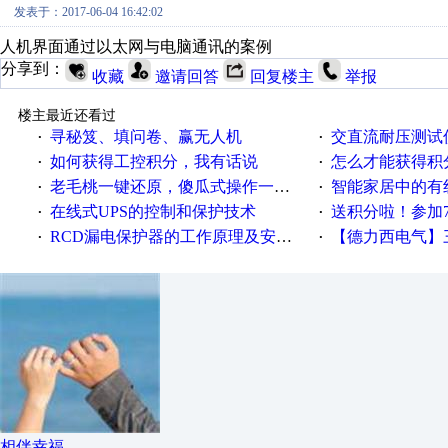
发表于：2017-06-04 16:42:02
人机界面通过以太网与电脑通讯的案例
分享到：
收藏
邀请回答
回复楼主
举报
楼主最近还看过
寻秘笈、填问卷、赢无人机
交直流耐压测试
·
·
如何获得工控积分，我有话说
怎么才能获得积
·
·
老毛桃一键还原，傻瓜式操作一键轻松备份还原；程序为向导式安装，一键即可实现自动备份或还原系统。
智能家居中的有
·
·
在线式UPS的控制和保护技术
送积分啦！参加7月6日
·
·
RCD漏电保护器的工作原理及安装要点
【德力西电气】三
·
·
相伴幸福