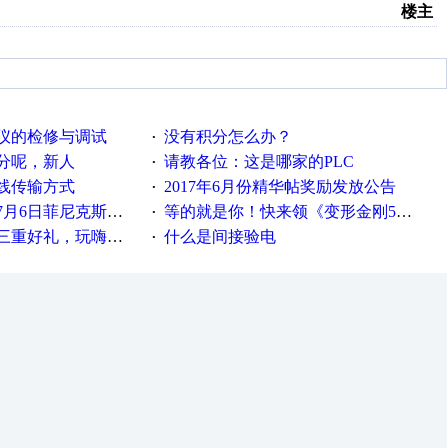
楼主
仪的检修与调试
没有积分怎么办？
·
分呢，新人
请教各位：这是哪家的PLC
·
线传输方式
2017年6月份精华帖奖励发放公告
·
菲尼克斯在线研讨会即得
等的就是你！快来领《变形金刚5》观影券
·
重好礼，玩嗨夏日！
什么是间接验电
·