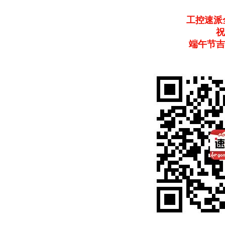
工控速派
祝
端午节吉