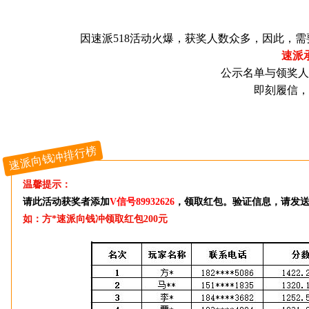
因速派518活动火爆，获奖人数众多，因此，
速派
公示名单与领奖人
即刻履信，
速派向钱冲排行榜
温馨提示：
请此活动获奖者添加
V信号89932626
，领取红包。验证信息，请发送
如：方*速派向钱冲领取红包200元