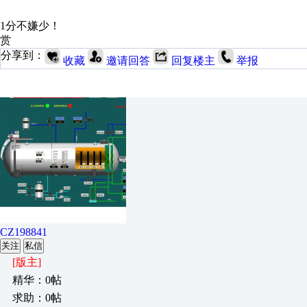
1分不嫌少！
赏
分享到：
收藏
邀请回答
回复楼主
举报
CZ198841
关注
私信
[版主]
精华：0帖
求助：0帖