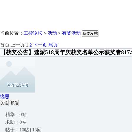
当前位置：
工控论坛
>
活动
>
有奖活动
我要发帖
首页
上一页
1
2
下一页
尾页
【获奖公告】速派518周年庆获奖名单公示获奖者817
锐思
关注
私信
精华：0帖
求助：0帖
帖子：10帖 | 13回