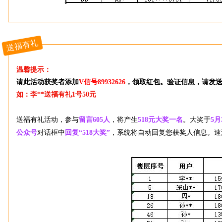
送福有礼
温馨提示：
请此活动获奖者
添加
V信号89932626
，领取红包。验证信息，请发送“
如：李**送福有礼1号50元
送福有礼活动，参与
留言605人
，将产生
518元大奖一名
。大奖于
5月
公众号
对话框中
回复“518大奖”
，系统将自动回复您获奖人信息。速