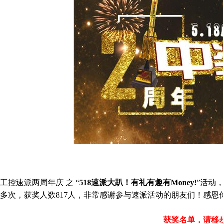
工控速派两周年庆 之 “
518速派大趴！有礼有趣有Money!
”活动
多次，获奖人数817人，
非常感谢参与速派活动的朋友们！感恩
获奖名单，请移