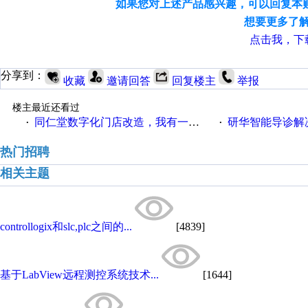
如果您对上述产品感兴趣，可以回复本
想要更多了解
点击我，下载
分享到：
收藏
邀请回答
回复楼主
举报
楼主最近还看过
同仁堂数字化门店改造，我有一剂良方
研华智能导诊解
·
·
热门招聘
相关主题
controllogix和slc,plc之间的...
[4839]
基于LabView远程测控系统技术...
[1644]