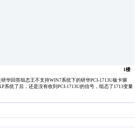
1楼
回答组态王不支持WIN7系统下的研华PCI-1713U板卡驱
P系统了后，还是没有收到PCI-1713U的信号，组态了1713变量