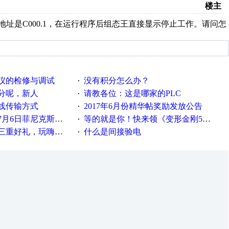
楼主
地址是C000.1，在运行程序后组态王直接显示停止工作。请问怎
仪的检修与调试
没有积分怎么办？
·
分呢，新人
请教各位：这是哪家的PLC
·
线传输方式
2017年6月份精华帖奖励发放公告
·
菲尼克斯在线研讨会即得
等的就是你！快来领《变形金刚5》观影券
·
重好礼，玩嗨夏日！
什么是间接验电
·