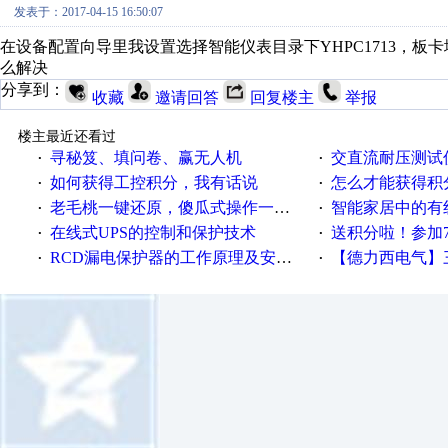
发表于：2017-04-15 16:50:07
在设备配置向导里我设置选择智能仪表目录下YHPC1713，板卡
么解决
分享到：
收藏
邀请回答
回复楼主
举报
楼主最近还看过
寻秘笈、填问卷、赢无人机
交直流耐压测试
·
·
如何获得工控积分，我有话说
怎么才能获得积
·
·
老毛桃一键还原，傻瓜式操作一键轻松备份还原；程序为向导式安装，一键即可实现自动备份或还原系统。
智能家居中的有
·
·
在线式UPS的控制和保护技术
送积分啦！参加7月6日
·
·
RCD漏电保护器的工作原理及安装要点
【德力西电气】三
·
·