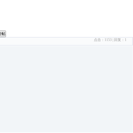
发帖
点击：
1153
| 回复：
1