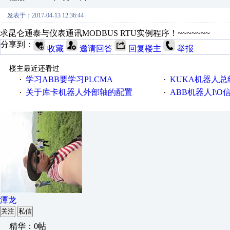
发表于：2017-04-13 12:36:44
求昆仑通泰与仪表通讯MODBUS RTU实例程序！~~~~~~~
分享到：
收藏
邀请回答
回复楼主
举报
楼主最近还看过
学习ABB要学习PLCMA
KUKA机器人
·
·
关于库卡机器人外部轴的配置
ABB机器人I\
·
·
潭龙
关注
私信
精华：0帖