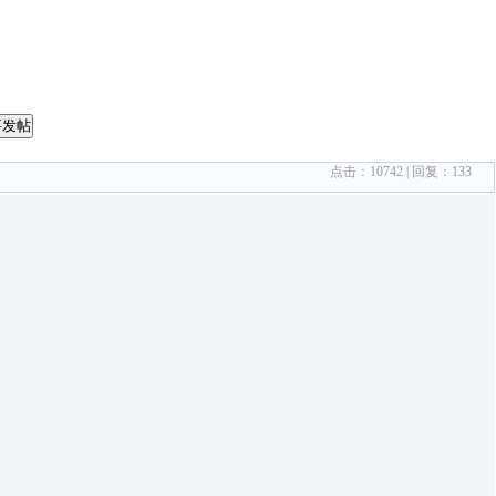
要发帖
点击：
10742
| 回复：
133