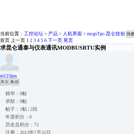
当前位置：
工控论坛
>
产品
>
人机界面
>
mcgsTpc-昆仑技创
我
首页
上一页
1
2
3
4
5
6
下一页
尾页
求昆仑通泰与仪表通讯MODBUSRTU实例
ni123jun
关注
私信
精华：0帖
求助：0帖
帖子：1帖 | 2回
年度积分：0
历史总积分：72
注册：2013年7月31日