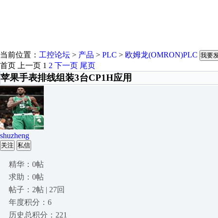
当前位置：
工控论坛
>
产品
>
PLC
>
欧姆龙(OMRON)PLC
我要
首页
上一页
1
2
下一页
尾页
苹果手表排线组装3台CP1H应用
shuzheng
关注
私信
精华：0帖
求助：0帖
帖子：2帖 | 27回
年度积分：6
历史总积分：221