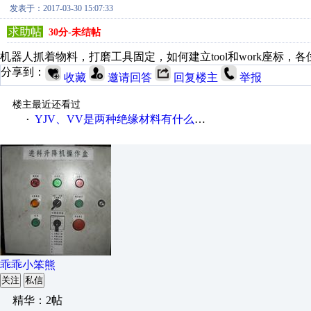
发表于：2017-03-30 15:07:33
求助帖
30分-未结帖
机器人抓着物料，打磨工具固定，如何建立tool和work座标，
分享到：
收藏
邀请回答
回复楼主
举报
楼主最近还看过
YJV、VV是两种绝缘材料有什么不同
·
乖乖小笨熊
关注
私信
精华：2帖