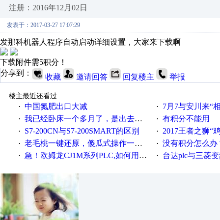
注册：2016年12月02日
发表于：2017-03-27 17:07:29
发那科机器人程序自动启动详细设置，大家来下载啊
下载附件需5积分！
分享到：
收藏
邀请回答
回复楼主
举报
楼主最近还看过
中国氮肥出口大减
7月7与安川来“
·
·
我已经卧床一个多月了，是出去安装机械手在高速遭遇车祸所致:大家工作都要特别注意啊
有积分不能用
·
·
S7-200CN与S7-200SMART的区别
2017王者之狮“鸡”情签到
·
·
老毛桃一键还原，傻瓜式操作一键轻松备份还原；程序为向导式安装，一键即可实现自动备份或还原系统。
没有积分怎么办
·
·
急！欧姆龙CJ1M系列PLC,如何用时间控制变频器。要求时间在组态王中可以自由输入！拜托各位大神了！
台达plc与三菱
·
·