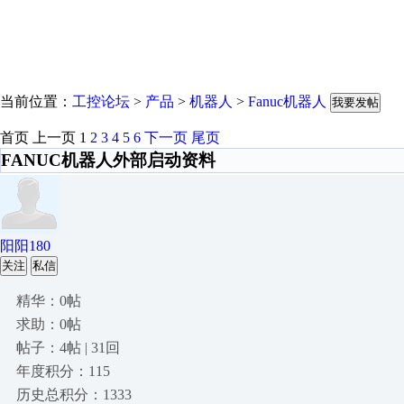
当前位置：
工控论坛
>
产品
>
机器人
>
Fanuc机器人
我要发帖
首页
上一页
1
2
3
4
5
6
下一页
尾页
FANUC机器人外部启动资料
阳阳180
关注
私信
精华：0帖
求助：0帖
帖子：4帖 | 31回
年度积分：115
历史总积分：1333