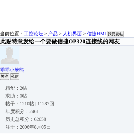
当前位置：
工控论坛
>
产品
>
人机界面
>
信捷HMI
我要发帖
此贴特意发给一个要做信捷OP320连接线的网友
乖乖小笨熊
关注
私信
精华：2帖
求助：0帖
帖子：1210帖 | 11287回
年度积分：2461
历史总积分：62658
注册：2006年8月05日