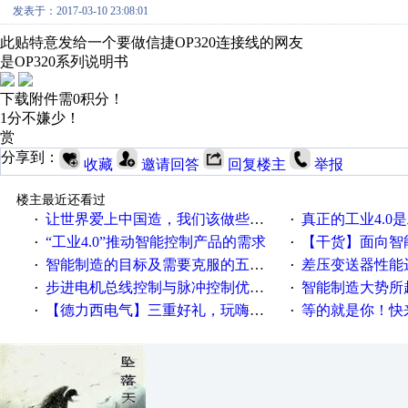
发表于：2017-03-10 23:08:01
此贴特意发给一个要做信捷OP320连接线的网友
是OP320系列说明书
下载附件需0积分！
1分不嫌少！
赏
分享到：
收藏
邀请回答
回复楼主
举报
楼主最近还看过
让世界爱上中国造，我们该做些什么
真正的工业4.0是
·
·
“工业4.0”推动智能控制产品的需求
【干货】面向智
·
·
智能制造的目标及需要克服的五个障碍
差压变送器性能达
·
·
步进电机总线控制与脉冲控制优缺点
智能制造大势所趋
·
·
【德力西电气】三重好礼，玩嗨夏日！
等的就是你！快来领
·
·