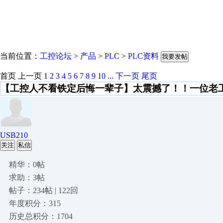
当前位置：
工控论坛
>
产品
>
PLC
>
PLC资料
我要发帖
首页
上一页
1
2
3
4
5
6
7
8
9
10
...
下一页
尾页
【工控人不看铁定后悔一辈子】太震撼了！！一位老工程
USB210
关注
私信
精华：0帖
求助：3帖
帖子：234帖 | 122回
年度积分：315
历史总积分：1704