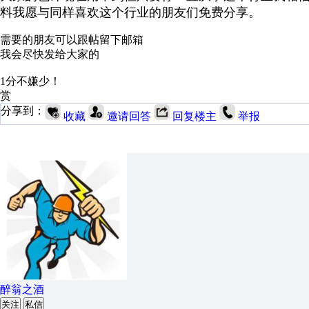
料我愿与同样喜欢这个行业的朋友们免费分享。
需要的朋友可以跟帖留下邮箱
我会尽快发给大家的
1分不嫌少！
赏
分享到：
收藏
邀请回答
回复楼主
举报
醉翁之酒
关注
私信