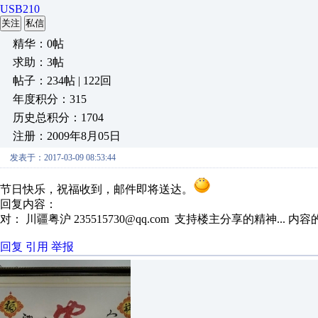
USB210
关注
私信
精华：0帖
求助：3帖
帖子：234帖 | 122回
年度积分：315
历史总积分：1704
注册：2009年8月05日
发表于：2017-03-09 08:53:44
节日快乐，祝福收到，邮件即将送达。
回复内容：
对： 川疆粤沪
235515730@qq.com 支持楼主分享的精神...
内容
回复
引用
举报