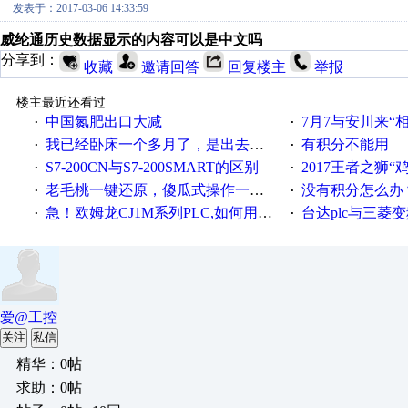
发表于：2017-03-06 14:33:59
威纶通历史数据显示的内容可以是中文吗
分享到：
收藏
邀请回答
回复楼主
举报
楼主最近还看过
中国氮肥出口大减
7月7与安川来“
·
·
我已经卧床一个多月了，是出去安装机械手在高速遭遇车祸所致:大家工作都要特别注意啊
有积分不能用
·
·
S7-200CN与S7-200SMART的区别
2017王者之狮“鸡”情签到
·
·
老毛桃一键还原，傻瓜式操作一键轻松备份还原；程序为向导式安装，一键即可实现自动备份或还原系统。
没有积分怎么办
·
·
急！欧姆龙CJ1M系列PLC,如何用时间控制变频器。要求时间在组态王中可以自由输入！拜托各位大神了！
台达plc与三菱
·
·
爱@工控
关注
私信
精华：0帖
求助：0帖