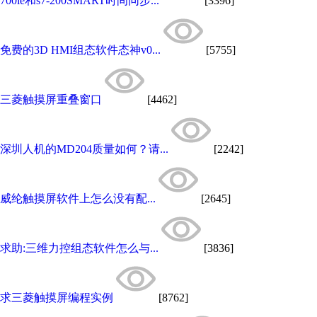
700ie和s7-200SMART时间同步...
[3396]
免费的3D HMI组态软件态神v0...
[5755]
三菱触摸屏重叠窗口
[4462]
深圳人机的MD204质量如何？请...
[2242]
威纶触摸屏软件上怎么没有配...
[2645]
求助:三维力控组态软件怎么与...
[3836]
求三菱触摸屏编程实例
[8762]