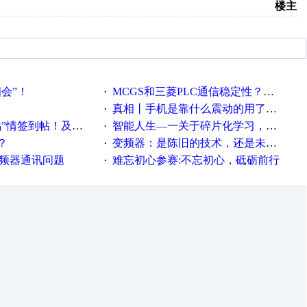
楼主
相会”！
MCGS和三菱PLC通信稳定性？？？
·
真相丨手机是靠什么震动的用了这么多年才知道！
·
帖！及时更新在线研讨会预告
智能人生—一关于碎片化学习，看这一篇就够了！
·
？
变频器：是陈旧的技术，还是未来的幕后英雄？
·
变频器通讯问题
难忘初心参赛:不忘初心，砥砺前行
·