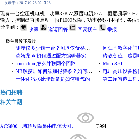
发表于：2017-02-23 09:15:23
现有一台空压机电机，功率37KW,额度电流67A，额度频率91Hz
输入，控制盘直接启动，报F1009故障，功率参数不匹配，各
分享到：
收藏
邀请回答
回复楼主
举报
楼主最近还看过
测厚仪多少钱一台？测厚仪价格多少？
同仁堂数字化门店
·
·
欧姆龙plc如何通过配方编辑器实现NB配方功能？
请教各位：这是哪
·
·
somachine怎么并联两个回路
Micro820
·
·
NB触摸屏如何添加报警条？如何登陆报警信息？
电厂高压设备检
·
·
一体化污水处理设备是如何曝气的
第二届智造工程师节投
·
·
热门招聘
相关主题
ACS800，堵转故障是由电流大引...
[399]