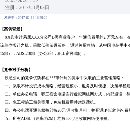
注册：2017年1月03日
发表于：2017-02-14 16:29:29
【
案例背景
】
XX
县审计局属
XXX
分公司
B类商业客户，年通信费用约2 万元左右，
该单位搬迁之机，采取低价渗透策略，通过关系营销，从中国电信手中夺
15部），ADSL10部（办公2部，职工宿舍8部）。
【
竞争对手分析
】
铁通公司的竞争优势和在
***审计局的竞争中采取的主要营销策略：
一、采取不计投资成本策略，经营规模小，服务及时便捷、决策半径
二、单位办公电话、职工宿舍电话实行虚拟网组网方式，内部通话一
三、免工程施工相关费用，免装机费用并赠送话机。
四、办公电话开通长权每部按
20元/月收取月租，并开通IP长途业务,费
五、所有
ADSL（速率为2M）均按50元/月收取网络使用费。