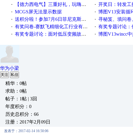
【德力西电气】三重好礼，玩嗨夏日！
开奖日：转发工控速派微
·
·
MCGS屏无法显示数据
博图V13安装循环重启
·
·
送积分啦！参加7月6日菲尼克斯在线研讨会即得
寻秘笈、填问卷
·
·
有奖问卷-赛默飞精细化工行业有奖调查来袭！
有奖专题讨论：伺服选择的
·
·
有奖专题讨论：面对低压变频故障，老手是这样解决的！
博图V13wincc中如
·
·
华为小梁
关注
私信
精华：0帖
求助：0帖
帖子：1帖 | 3回
年度积分：0
历史总积分：66
注册：2017年2月09日
发表于：2017-02-14 16:50:06