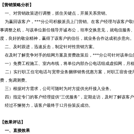
【
营销策略分析
】
一、对营销政策进行调整，抓住关键点，开展关系营销。
为赢回该客户，
***分公司积极派员上门营销。在客户经理与该客户
事调整之机，与该单位新任领导开诚布公，坦率交换意见，就电信服务、
度，良好的敬业精神，赢得了该客户的信任，就业务合作达成初步意向。
二、及时跟进，迅速反击，制定针对性营销方案。
在及时了解竞争对手的组网方案及资费政策后，
***分公司针对该单
一）免费工程施工、室内布线，将单位内部办公电话组成虚拟网，月
二）实行职工住宅电话与宽带业务捆绑销售优惠方案，对职工宿舍使
费，免调测费。
三）根据对方需求，公司可随时为对方提供光纤接入业务。
四）指定专门的客户经理提供
“三优服务”，定期走访，及时了解该客
经过不懈努力，该客户最终于
12月份策反成功。
【
效果评诂
】
一、直接效果