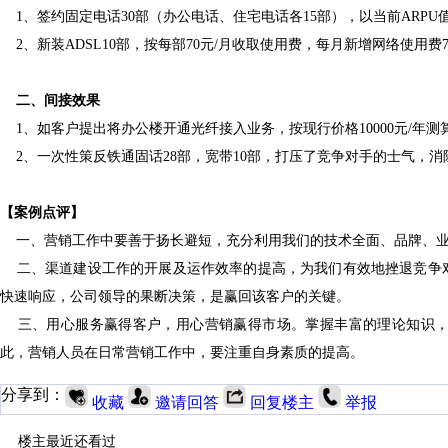
1、
签约固定电话
30部（办公电话、住宅电话各15部），以当前ARPU
2、
新装
ADSL10部，按每部70元/月收取使用费，每月新增网络使用费7
二、间接效果
1
、如客户提出将办公楼开通光纤接入业务，按现行价格
10000元/年
2
、一次性策反铁通固话
28部，宽带10部，打压了竞争对手的士气，
【
案例点评
】
一、营销工作中要善于扬长避短，充分利用我们的技术全面、品牌、
二、渠道建设工作的开展及运作效率的提高，为我们有效地挫退竞争
快速响应，公司领导的果断决策，是赢回该客户的关键。
三、用心服务赢得客户，用心营销赢得市场。掌握丰富的理论知识
此，营销人员在日常营销工作中，要注重自身素质的提高。
分享到：
收藏
邀请回答
回复楼主
举报
楼主最近还看过