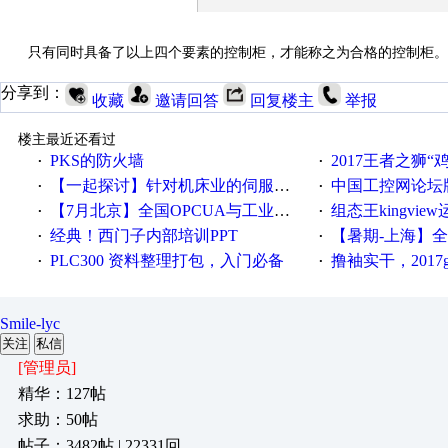
       只有同时具备了以上四个要素的控制柜，才能称之为合格的控制柜。
分享到：
收藏
邀请回答
回复楼主
举报
楼主最近还看过
PKS的防火墙
2017王者之狮“鸡”情签到
·
·
【一起探讨】针对机床业的伺服系统发展，您的期望是什么？
中国工控网论坛版块
·
·
【7月北京】全国OPCUA与工业互联技术培训班通知！
组态王kingvi
·
·
经典！西门子内部培训PPT
【暑期-上海】全国工业4.
·
·
PLC300 资料整理打包，入门必备
撸袖实干，2017gongkong
·
·
Smile-lyc
关注
私信
[管理员]
精华：127帖
求助：50帖
帖子：3482帖 | 22331回