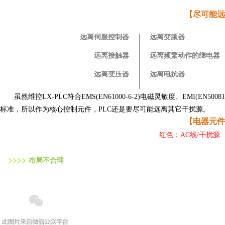
【尽可能远
远离伺服控制器
远离变频器
远离接触器
远离频繁动作的继电器
远离变压器
远离电抗器
虽然维控
LX-PLC符合EMS(EN61000-6-2)电磁灵敏度、EMI(E
标准，所以作为核心控制元件，PLC还是要尽可能远离其它干扰源。
【电器元件
红色：AC线/干扰源
>
>
>
>
布局不合理