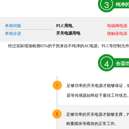
3
纯净
单相伺服
PLC用电、
电磁阀电源
开关电源用电
单相步进
接触器电源
经过实际现场检测
65%的干扰来自不纯净的AC电源。PLC等控制
4
合适
Ⅰ
足够功率的开关电源才能够保证，
器等传感器始终处于最佳工作状态
Ⅱ
足够功率的开关电源才能够支撑，
称重模块等模块的正常工作。