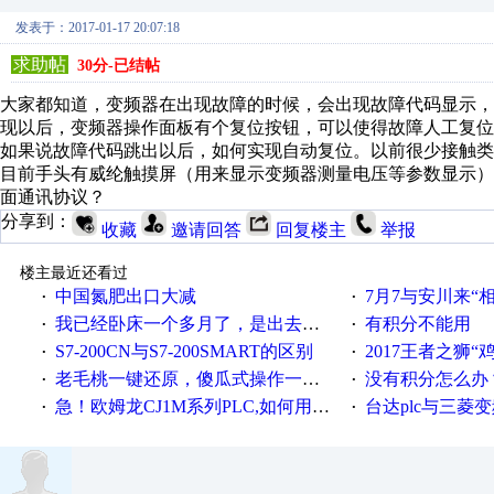
发表于：2017-01-17 20:07:18
求助帖
30分-已结帖
大家都知道，变频器在出现故障的时候，会出现故障代码显示，
现以后，变频器操作面板有个复位按钮，可以使得故障人工复位
如果说故障代码跳出以后，如何实现自动复位。以前很少接触类
目前手头有威纶触摸屏（用来显示变频器测量电压等参数显示），
面通讯协议？
分享到：
收藏
邀请回答
回复楼主
举报
楼主最近还看过
中国氮肥出口大减
7月7与安川来“
·
·
我已经卧床一个多月了，是出去安装机械手在高速遭遇车祸所致:大家工作都要特别注意啊
有积分不能用
·
·
S7-200CN与S7-200SMART的区别
2017王者之狮“鸡”情签到
·
·
老毛桃一键还原，傻瓜式操作一键轻松备份还原；程序为向导式安装，一键即可实现自动备份或还原系统。
没有积分怎么办
·
·
急！欧姆龙CJ1M系列PLC,如何用时间控制变频器。要求时间在组态王中可以自由输入！拜托各位大神了！
台达plc与三菱
·
·