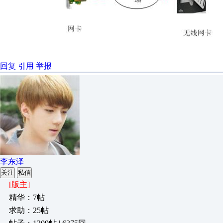
回复
引用
举报
李东泽
关注
私信
[版主]
精华：7帖
求助：25帖