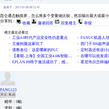
发表于：2017-01-09 08:52:45
昆仑通态触摸屏，怎么将多个变量做比较，然后输出最大或最小
分享到：
收藏
邀请回答
回复楼主
举报
楼主最近还看过
工业4.0时代产品安全性仍是重点
FANUC机器人
·
·
又被科隆这家坑了
西门子300超声波焊
·
·
请教各位：这是哪家的PLC
定时器还有设计
·
·
【暑期-上海】全国工业4.0&智能制造高级培训班通知！
在哪可以批发原装正品
·
·
EPLAN P8终于激活成功了，感谢网上无私的高人！
霍尼韦尔怎样编
·
·
PANG123
关注
私信
精华：0帖
求助：8帖