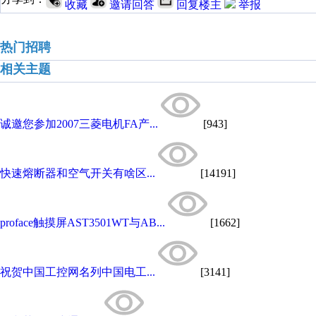
收藏
邀请回答
回复楼主
举报
热门招聘
相关主题
诚邀您参加2007三菱电机FA产...
[943]
快速熔断器和空气开关有啥区...
[14191]
proface触摸屏AST3501WT与AB...
[1662]
祝贺中国工控网名列中国电工...
[3141]