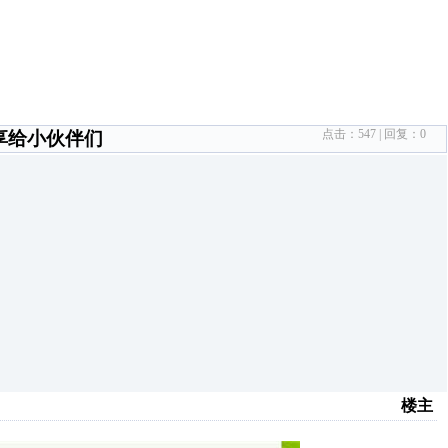
点击：
547
| 回复：
0
享给小伙伴们
楼主