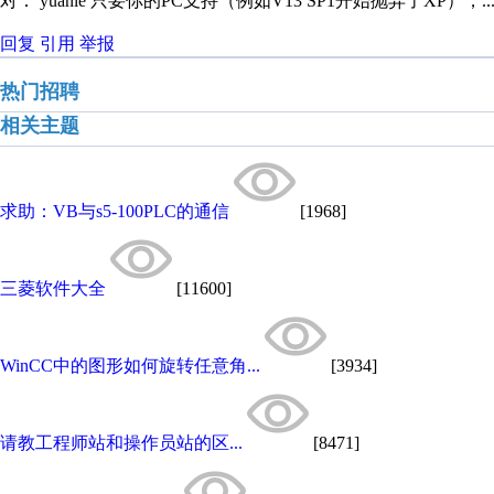
对： yuanle
只要你的PC支持（例如V13 SP1开始抛弃了XP），..
回复
引用
举报
热门招聘
相关主题
求助：VB与s5-100PLC的通信
[1968]
三菱软件大全
[11600]
WinCC中的图形如何旋转任意角...
[3934]
请教工程师站和操作员站的区...
[8471]