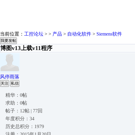
当前位置：
工控论坛
> >
产品
>
自动化软件
>
Siemens软件
我要发帖
博图v13上载v11程序
风停雨落
关注
私信
精华：0帖
求助：0帖
帖子：12帖 | 77回
年度积分：34
历史总积分：1979
注册：2015年1月20日