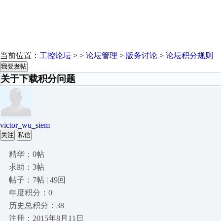
当前位置：
工控论坛
> >
论坛管理
>
版务讨论
>
论坛积分规则
我要发帖
关于下载积分问题
victor_wu_siem
关注
私信
精华：0帖
求助：3帖
帖子：7帖 | 49回
年度积分：0
历史总积分：38
注册：2015年8月11日