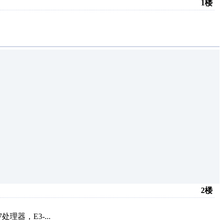
1楼
2楼
理器，E3-...