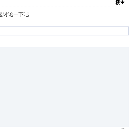
楼主
起讨论一下吧