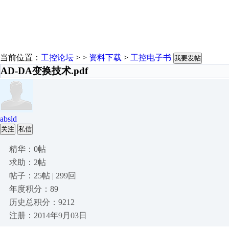
当前位置：
工控论坛
> >
资料下载
>
工控电子书
我要发帖
AD-DA变换技术.pdf
absld
关注
私信
精华：0帖
求助：2帖
帖子：25帖 | 299回
年度积分：89
历史总积分：9212
注册：2014年9月03日