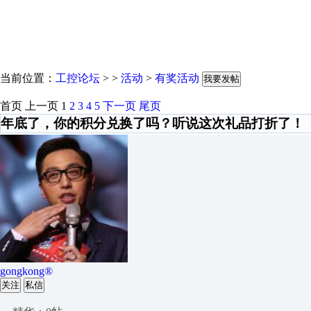
当前位置：
工控论坛
> >
活动
>
有奖活动
我要发帖
首页
上一页
1
2
3
4
5
下一页
尾页
年底了，你的积分兑换了吗？听说这次礼品打折了！
gongkong®
关注
私信