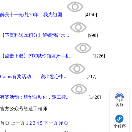
醉美十一|献礼70年，我为祖国...
[4150]
【下资料送20积分】解锁“智”水...
[998]
【点击下载】PTC喊你领蓝牙耳机...
[1226]
Camrs有奖活动二：说出您心中...
[717]
有奖活动：研华自动化，邀工控...
[1420]
客服
官方公众号
智造工程师
首页
上一页
1
2
3
4
5
下一页
尾页
小程序