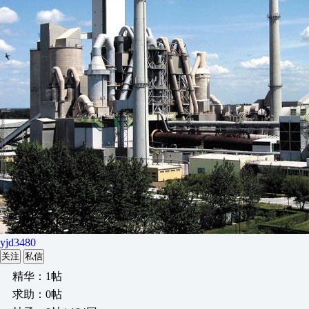
yjd3480
关注
私信
精华：1帖
求助：0帖