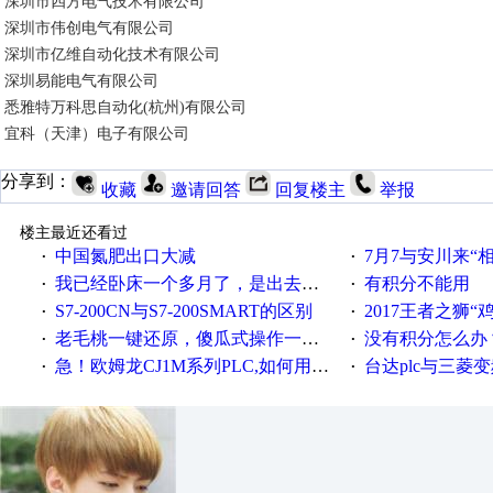
深圳市四方电气技术有限公司
深圳市伟创电气有限公司
深圳市亿维自动化技术有限公司
深圳易能电气有限公司
悉雅特万科思自动化(杭州)有限公司
宜科（天津）电子有限公司
分享到：
收藏
邀请回答
回复楼主
举报
楼主最近还看过
中国氮肥出口大减
7月7与安川来“
·
·
我已经卧床一个多月了，是出去安装机械手在高速遭遇车祸所致:大家工作都要特别注意啊
有积分不能用
·
·
S7-200CN与S7-200SMART的区别
2017王者之狮“鸡”情签到
·
·
老毛桃一键还原，傻瓜式操作一键轻松备份还原；程序为向导式安装，一键即可实现自动备份或还原系统。
没有积分怎么办
·
·
急！欧姆龙CJ1M系列PLC,如何用时间控制变频器。要求时间在组态王中可以自由输入！拜托各位大神了！
台达plc与三菱
·
·