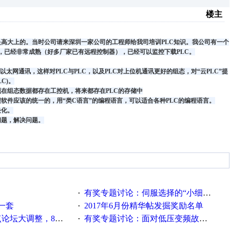
楼主
是高大上的。当时公司请来深圳一家公司的工程师给我司培训
PLC
知识。我公司有一个
，已经非常成熟（好多厂家已有远程控制器），已经可以监控下载
PLC
。
以太网通讯，这样对
PLC
与
PLC
，以及
PLC
对上位机通讯更好的组态，对“云
PLC
”提
LC)
。
现在组态数据都存在工控机，将来都存在
PLC
的存储中
程软件应该的统一的，用“类
C
语言”的编程语言，可以适合各种
PLC
的编程语言。
块化。
问题，解决问题。
有奖专题讨论：伺服选择的“小细节大学问”奖励公告
·
一套
2017年6月份精华帖发掘奖励名单
·
整，8点服务器内存升级
有奖专题讨论：面对低压变频故障，老手是这样解决的！
·