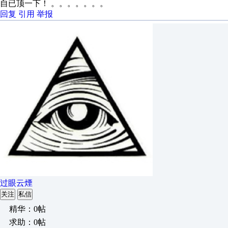
自已顶一下！ 。。。。。。。
回复
引用
举报
过眼云煙
关注
私信
精华：0帖
求助：0帖