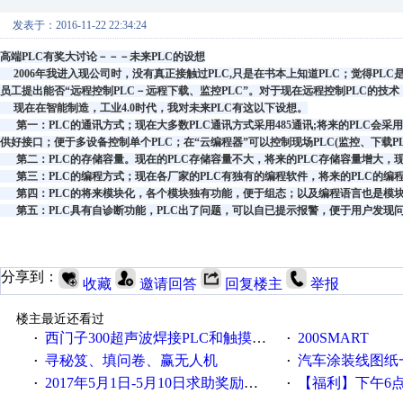
发表于：2016-11-22 22:34:24
高端
PLC
有奖大讨论－－－未来
PLC
的设想
2006
年我进入现公司时，没有真正接触过
PLC,
只是在书本上知道
PLC
；觉得
PLC
员工提出能否“远程控制
PLC
－远程下载、监控
PLC
”。对于现在远程控制
PLC
的技术
现在在智能制造，工业
4.0
时代，我对
未来
PLC
有这以下设想。
第一：
PLC
的通讯方式；现在大多数
PLC
通讯方式采用
485
通讯
;
将来的
PLC
会采用
供好接口；便于多设备控制单个
PLC
；在“云编程器”可以控制现场
PLC(
监控、下载
P
第二：
PLC
的存储容量。现在的
PLC
存储容量不大，将来的
PLC
存储容量增大，
第三：
PLC
的编程方式；现在各厂家的
PLC
有独有的编程软件，将来的
PLC
的编
第四：
PLC
的
将来
模块化，各个模块独有功能，便于组态；以及编程语言也是模
第五：
PLC
具有自诊断功能，
PLC
出了问题，可以自已提示报警，便于用户发现
分享到：
收藏
邀请回答
回复楼主
举报
楼主最近还看过
西门子300超声波焊接PLC和触摸屏程序
200SMART
·
·
寻秘笈、填问卷、赢无人机
汽车涂装线图纸
·
·
2017年5月1日-5月10日求助奖励发放公告
【福利】下午6点论坛大调
·
·