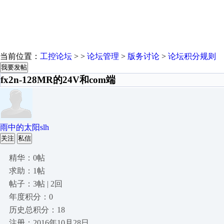
当前位置：
工控论坛
> >
论坛管理
>
版务讨论
>
论坛积分规则
我要发帖
fx2n-128MR的24V和com端
雨中的太阳slh
关注
私信
精华：0帖
求助：1帖
帖子：3帖 | 2回
年度积分：0
历史总积分：18
注册：2016年10月28日